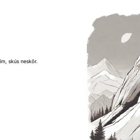
ím, skús neskôr.