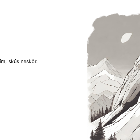
ím, skús neskôr.