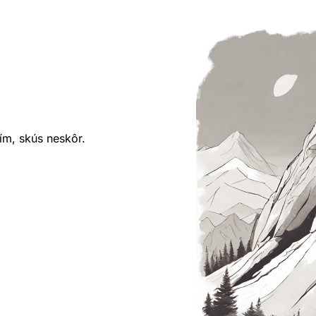
ím, skús neskôr.