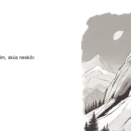
ím, skús neskôr.