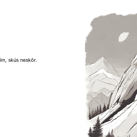
ím, skús neskôr.