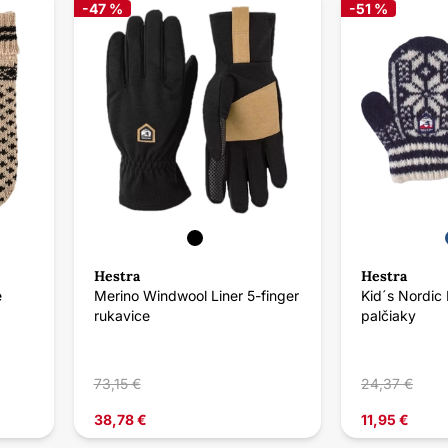
-47 %
-51 %
Hestra
Hestra
é
Merino Windwool Liner 5-finger
Kid´s Nordic 
rukavice
palčiaky
73,15 €
24,37 €
38,78 €
11,95 €