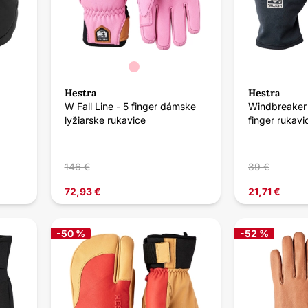
Hestra
Hestra
W Fall Line - 5 finger dámske
Windbreaker L
lyžiarske rukavice
finger rukavi
146 €
39 €
72,93 €
21,71 €
-50 %
-52 %