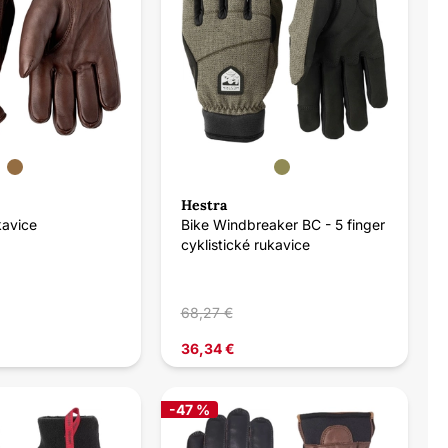
Hestra
kavice
Bike Windbreaker BC - 5 finger
cyklistické rukavice
68,27 €
36,34 €
-47 %