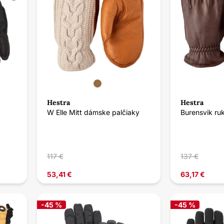
Hestra
Hestra
W Elle Mitt dámske palčiaky
Burensvik ru
117 €
137 €
53,41 €
63,17 €
-45 %
-45 %