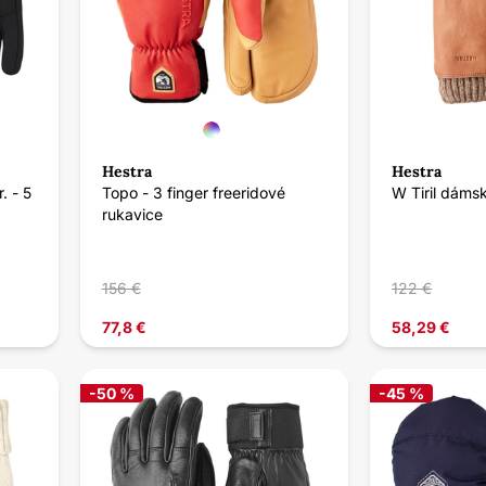
Hestra
Hestra
. - 5
Topo - 3 finger freeridové
W Tiril dáms
rukavice
156 €
122 €
77,8 €
58,29 €
-50 %
-45 %