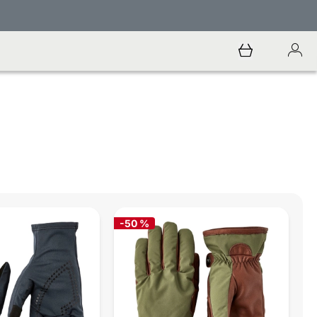
-50 %