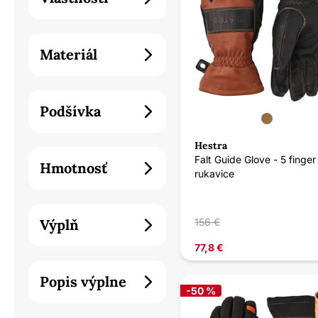
Materiál
Podšívka
Hestra
Falt Guide Glove - 5 finger
Hmotnosť
rukavice
Výplň
156 €
77,8 €
Popis výplne
-50 %