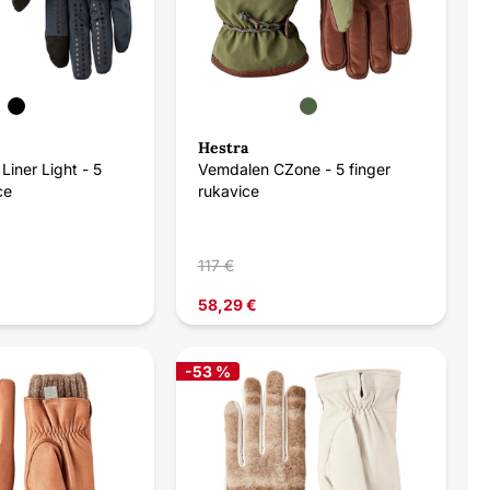
Hestra
iner Light - 5
Vemdalen CZone - 5 finger
ce
rukavice
117 €
58,29 €
-53 %