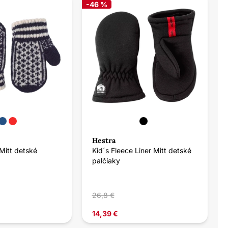
-46 %
Hestra
Mitt detské
Kid´s Fleece Liner Mitt detské
palčiaky
26,8 €
14,39 €