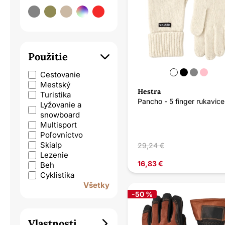
Použitie
Cestovanie
Mestský
Hestra
Turistika
Pancho - 5 finger rukavice
Lyžovanie a
snowboard
Multisport
Poľovníctvo
Skialp
29,24 €
Lezenie
16,83 €
Beh
Cyklistika
Všetky
-50 %
Vlastnosti