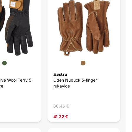
Hestra
ive Wool Terry 5-
Oden Nubuck 5-finger
ce
rukavice
80,46 €
41,22 €