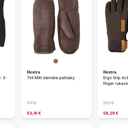
Hestra
Hestra
. 5-
Tiril Mitt dámske palčiaky
Ergo Grip Act
finger rukavi
117 €
122 €
53,41 €
58,29 €