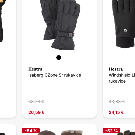
Hestra
Hestra
Isaberg CZone Sr rukavice
Windshield Li
rukavice
48,76 €
43,88 €
26,59 €
24,15 €
-54 %
-52 %