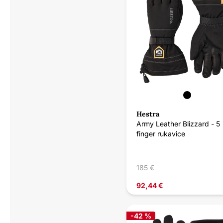
Hestra
Army Leather Blizzard - 5
finger rukavice
185 €
92,44 €
-42 %