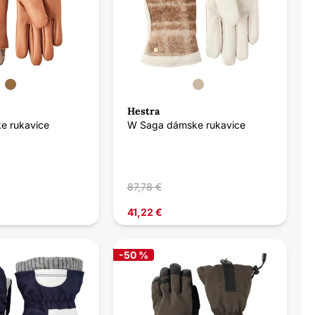
Hestra
ke rukavice
W Saga dámske rukavice
87,78 €
41,22 €
-50 %