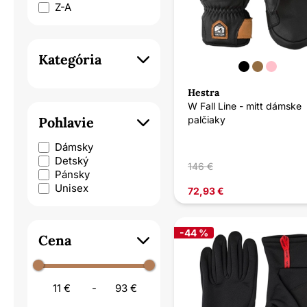
Z-A
Kategória
Hestra
W Fall Line - mitt dámske
palčiaky
Pohlavie
Dámsky
Detský
146 €
Pánsky
Unisex
72,93 €
-44 %
Cena
11 €
-
93 €