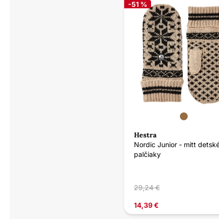
-51 %
Hestra
Nordic Junior - mitt detsk
palčiaky
29,24 €
14,39 €