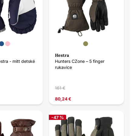
Hestra
stra - mitt detské
Hunters CZone – 5 finger
rukavice
161 €
80,24 €
-47 %