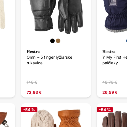
Hestra
Hestra
Omni – 5 finger lyžiarske
Y My First He
rukavice
palčiaky
146 €
48,76 €
72,93 €
26,59 €
-54 %
-54 %