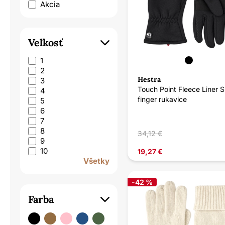
Akcia
Veľkosť
1
2
Hestra
3
Touch Point Fleece Liner Sr
4
finger rukavice
5
6
7
8
34,12 €
9
10
19,27 €
Všetky
-42 %
Farba