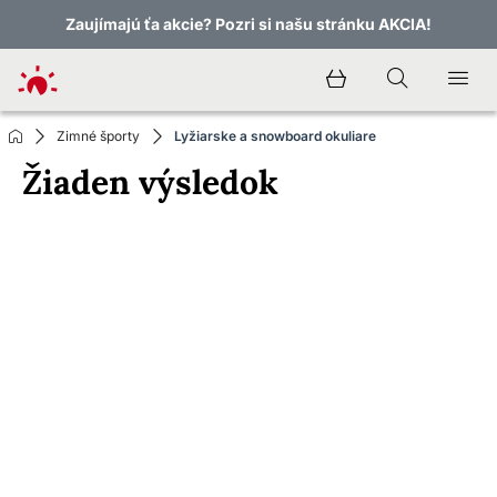
Zaujímajú ťa akcie? Pozri si našu stránku AKCIA!
Zimné športy
Lyžiarske a snowboard okuliare
Žiaden výsledok