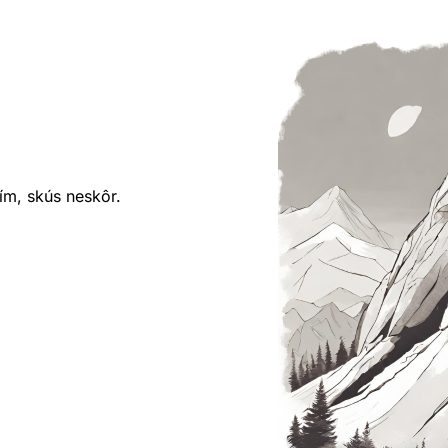
ím, skús neskôr.