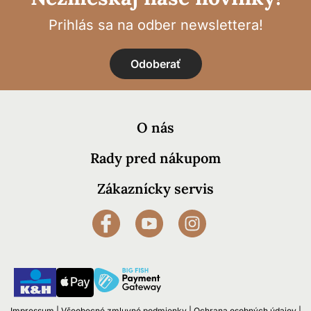
Prihlás sa na odber newslettera!
Odoberať
O nás
Rady pred nákupom
Zákaznícky servis
Impressum
|
Všeobecné zmluvné podmienky
|
Ochrana osobných údajov
|