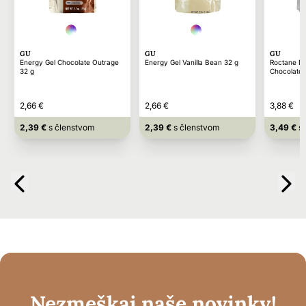
GU
GU
GU
Energy Gel Chocolate Outrage
Energy Gel Vanilla Bean 32 g
Roctane En
32 g
Chocolate 
2,66 €
2,66 €
3,88 €
2,39 €
s členstvom
2,39 €
s členstvom
3,49 €
s 
Nezmeškaj naše novinky!