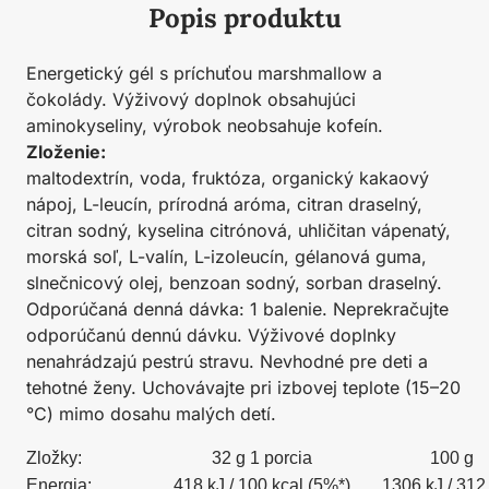
Popis produktu
Energetický gél s príchuťou marshmallow a
čokolády. Výživový doplnok obsahujúci
aminokyseliny, výrobok neobsahuje kofeín.
Zloženie:
maltodextrín, voda, fruktóza, organický kakaový
nápoj, L-leucín, prírodná aróma, citran draselný,
citran sodný, kyselina citrónová, uhličitan vápenatý,
morská soľ, L-valín, L-izoleucín, gélanová guma,
slnečnicový olej, benzoan sodný, sorban draselný.
Odporúčaná denná dávka: 1 balenie. Neprekračujte
odporúčanú dennú dávku. Výživové doplnky
nenahrádzajú pestrú stravu. Nevhodné pre deti a
tehotné ženy. Uchovávajte pri izbovej teplote (15–20
°C) mimo dosahu malých detí.
Zložky:
32 g 1 porcia
100 g
Energia:
418 kJ / 100 kcal (5%*)
1306 kJ / 312