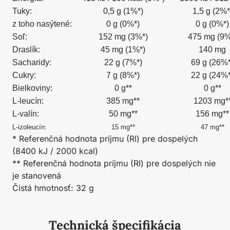
Tuky:
0,5 g (1%*)
1,5 g (2%*
z toho nasýtené:
0 g (0%*)
0 g (0%*)
Soľ:
152 mg (3%*)
475 mg (9%
Draslík:
45 mg (1%*)
140 mg
Sacharidy:
22 g (7%*)
69 g (26%*
Cukry:
7 g (8%*)
22 g (24%*
Bielkoviny:
0 g**
0 g**
L-leucín:
385 mg**
1203 mg*
L-valín:
50 mg**
156 mg**
L-izoleucín:
15 mg**
47 mg**
* Referenčná hodnota príjmu (RI) pre dospelých
(8400 kJ / 2000 kcal)
** Referenčná hodnota príjmu (RI) pre dospelých nie
je stanovená
Čistá hmotnosť: 32 g
Technická špecifikácia