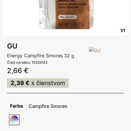
1/1
GU
Energy Campfire Smores 32 g
Číslo výrobku: 10333143
2,66 €
2,39 €
s členstvom
Farba
Campfire Smores