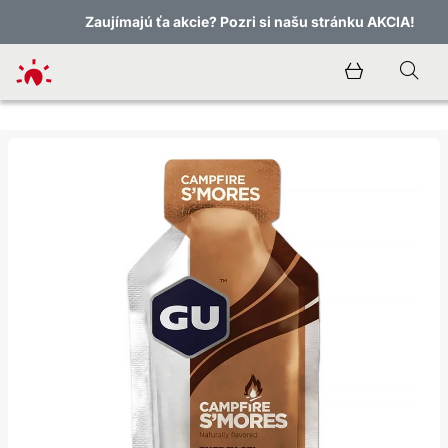
Zaujímajú ťa akcie? Pozri si našu stránku AKCIA!