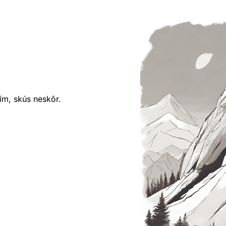
ím, skús neskôr.