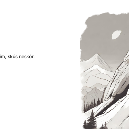
ím, skús neskôr.