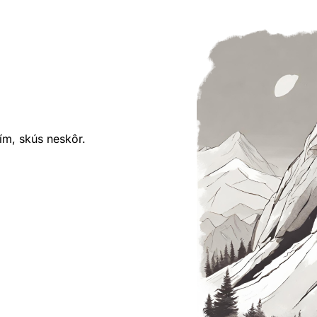
ím, skús neskôr.