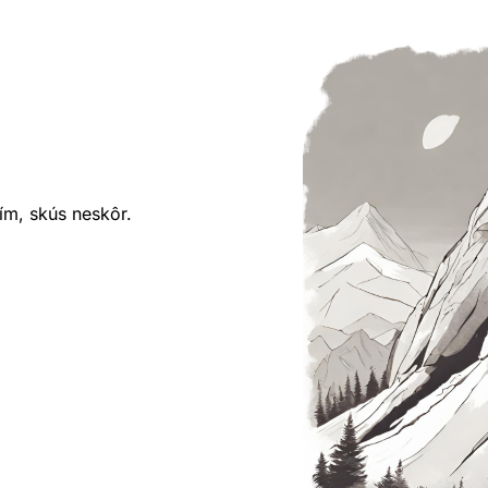
ím, skús neskôr.