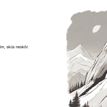
ím, skús neskôr.