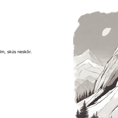
ím, skús neskôr.