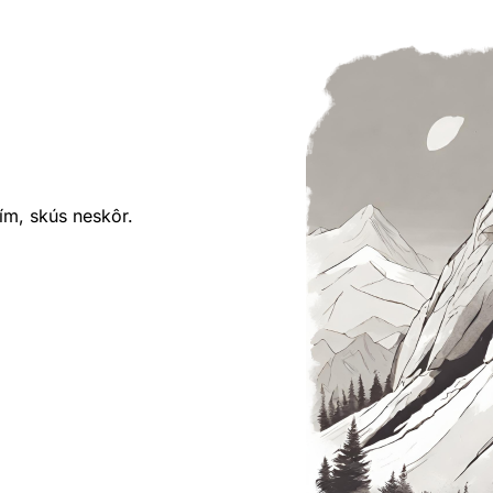
ím, skús neskôr.