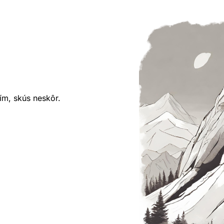
ím, skús neskôr.