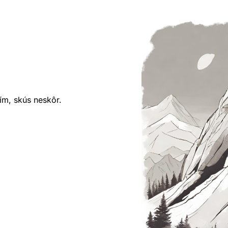
ím, skús neskôr.