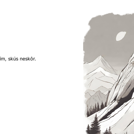
ím, skús neskôr.