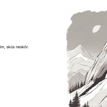
ím, skús neskôr.