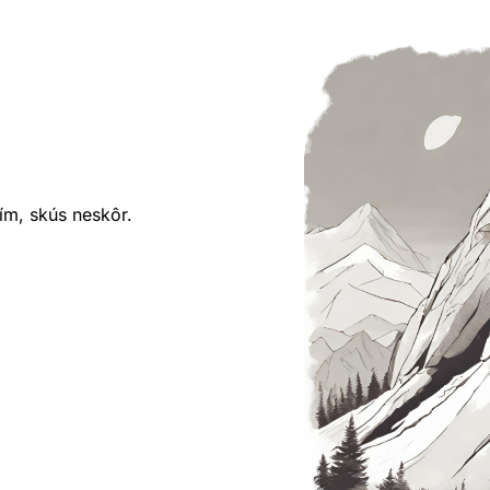
ím, skús neskôr.