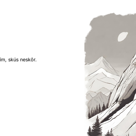
ím, skús neskôr.