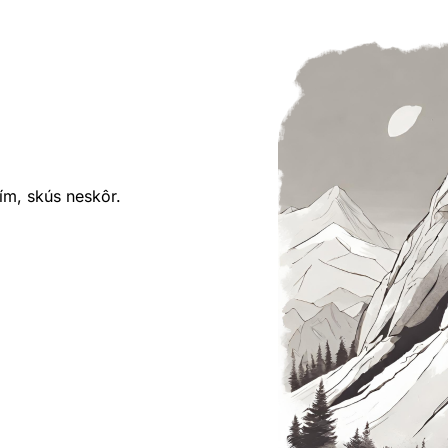
ím, skús neskôr.