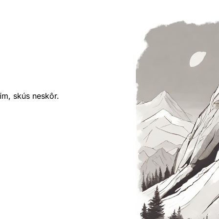
ím, skús neskôr.