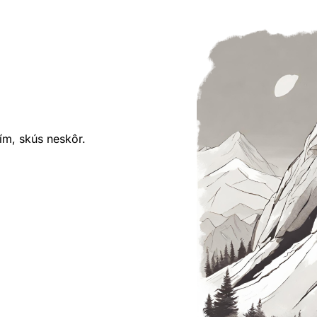
ím, skús neskôr.