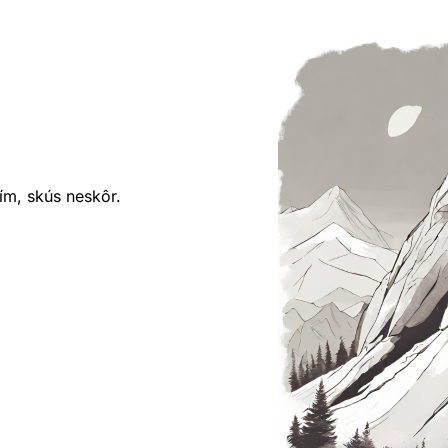
ím, skús neskôr.