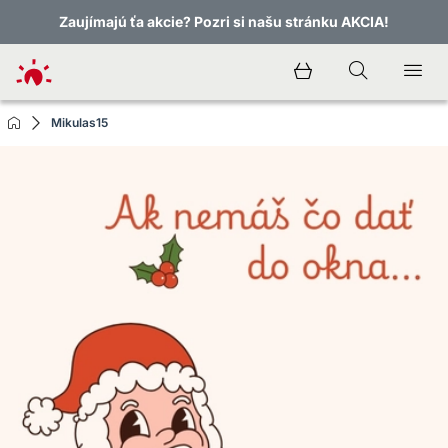
Zaujímajú ťa akcie? Pozri si našu stránku AKCIA!
Mikulas15