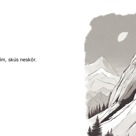
ím, skús neskôr.