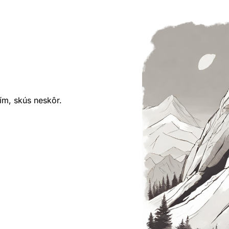
ím, skús neskôr.