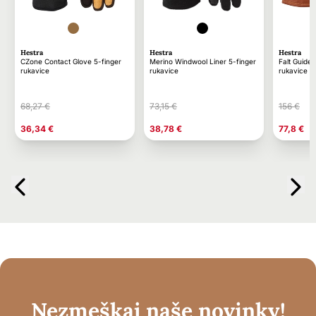
Hestra
Hestra
Hestra
CZone Contact Glove 5-finger
Merino Windwool Liner 5-finger
Falt Guide 
rukavice
rukavice
rukavice
68,27 €
73,15 €
156 €
36,34 €
38,78 €
77,8 €
Nezmeškaj naše novinky!