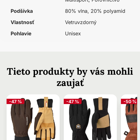
Podšívka
80% vlna, 20% polyamid
Vlastnosť
Vetruvzdorný
Pohlavie
Unisex
Tieto produkty by vás mohli
zaujať
-47 %
-47 %
-50 %