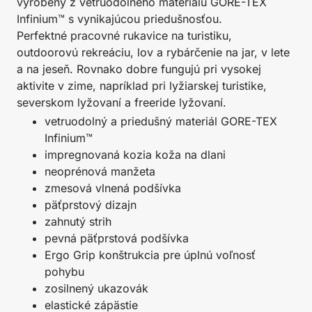
vyrobený z vetruodolného materiálu GORE-TEX
Infinium™ s vynikajúcou priedušnosťou.
Perfektné pracovné rukavice na turistiku,
outdoorovú rekreáciu, lov a rybárčenie na jar, v lete
a na jeseň. Rovnako dobre fungujú pri vysokej
aktivite v zime, napríklad pri lyžiarskej turistike,
severskom lyžovaní a freeride lyžovaní.
vetruodolný a priedušný materiál GORE-TEX
Infinium™
impregnovaná kozia koža na dlani
neoprénová manžeta
zmesová vlnená podšívka
päťprstový dizajn
zahnutý strih
pevná päťprstová podšívka
Ergo Grip konštrukcia pre úplnú voľnosť
pohybu
zosilnený ukazovák
elastické zápästie