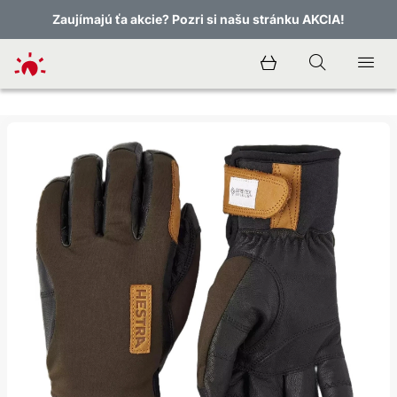
Zaujímajú ťa akcie? Pozri si našu stránku AKCIA!