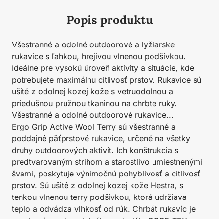
Popis produktu
Všestranné a odolné outdoorové a lyžiarske
rukavice s ľahkou, hrejivou vlnenou podšívkou.
Ideálne pre vysokú úroveň aktivity a situácie, kde
potrebujete maximálnu citlivosť prstov. Rukavice sú
ušité z odolnej kozej kože s vetruodolnou a
priedušnou pružnou tkaninou na chrbte ruky.
Všestranné a odolné outdoorové rukavice...
Ergo Grip Active Wool Terry sú všestranné a
poddajné päťprstové rukavice, určené na všetky
druhy outdoorových aktivít. Ich konštrukcia s
predtvarovaným strihom a starostlivo umiestnenými
švami, poskytuje výnimočnú pohyblivosť a citlivosť
prstov. Sú ušité z odolnej kozej kože Hestra, s
tenkou vlnenou terry podšívkou, ktorá udržiava
teplo a odvádza vlhkosť od rúk. Chrbát rukavíc je