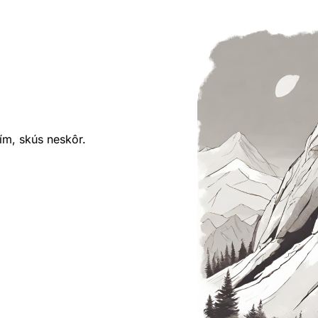
ím, skús neskôr.