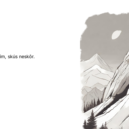
ím, skús neskôr.