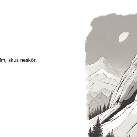
ím, skús neskôr.