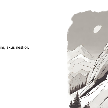
ím, skús neskôr.