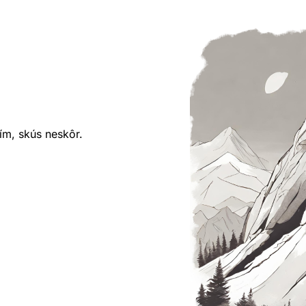
ím, skús neskôr.